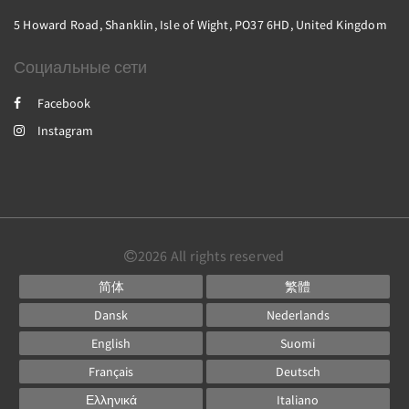
5 Howard Road, Shanklin, Isle of Wight, PO37 6HD, United Kingdom
Социальные сети
Facebook
Instagram
2026
All rights reserved
简体
繁體
Dansk
Nederlands
English
Suomi
Français
Deutsch
Ελληνικά
Italiano